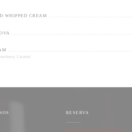
D WHIPPED CREAM
LOVA
EAM
strawberry, Caramel
NOS
RESERVA