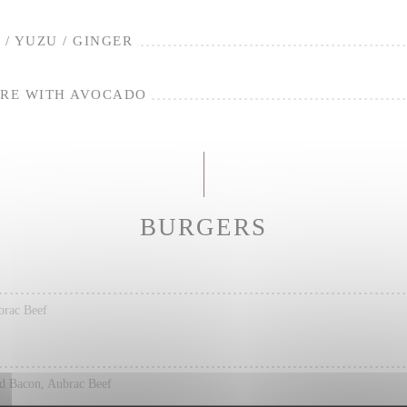
E / YUZU / GINGER
ARE WITH AVOCADO
BURGERS
brac Beef
ed Bacon, Aubrac Beef