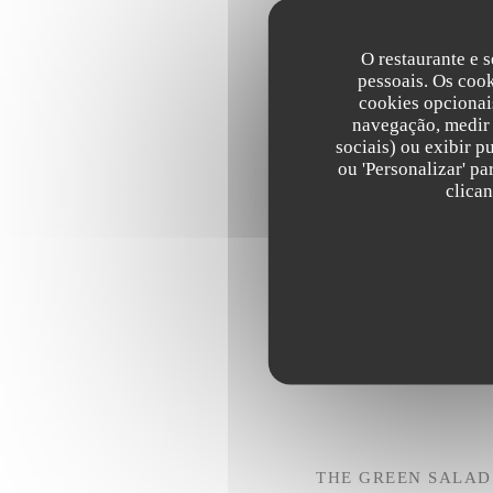
AUBRAC
O restaurante e s
Laguiole Cheese, Grilled B
pessoais. Os coo
cookies opcionai
navegação, medir 
MAD'MOISELLE
sociais) ou exibir p
Organic fried Chicken, Red
ou 'Personalizar' p
clica
THE CLASSIC POLO
Avocado, Grilled Bacon, Ag
THE GREEN SALAD