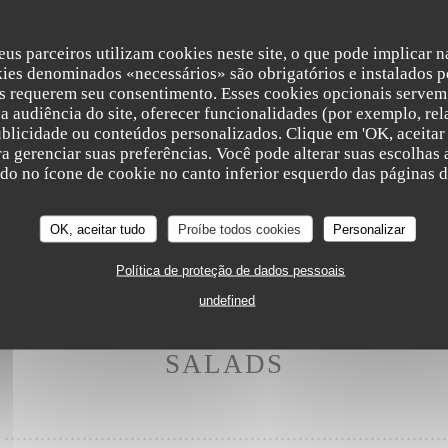
eus parceiros utilizam cookies neste site, o que pode implicar 
acon, Aubrac Beef
kies denominados «necessários» são obrigatórios e instalados p
s requerem seu consentimento. Esses cookies opcionais servem 
a audiência do site, oferecer funcionalidades (por exemplo, rel
ublicidade ou conteúdos personalizados. Clique em 'OK, aceitar 
 Onions, Avocado, Spicy Mayo
ara gerenciar suas preferências. Você pode alterar suas escolha
ndo no ícone de cookie no canto inferior esquerdo das páginas do
ed comté cheese, Aubrac Beef
OK, aceitar tudo
Proíbe todos cookies
Personalizar
Política de proteção de dados pessoais
undefined
SALADS