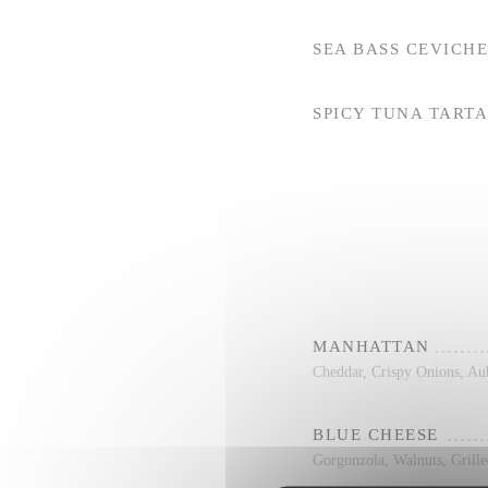
SEA ​​BASS CEVICH
SPICY TUNA TART
MANHATTAN
Cheddar, Crispy Onions, Au
BLUE CHEESE
Gorgonzola, Walnuts, Grill