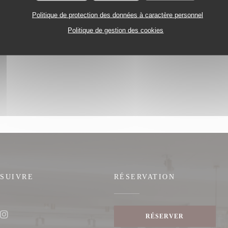
Politique de protection des données à caractère personnel
Politique de gestion des cookies
 SUIVRE
RÉSERVATION
nêtre))
RÉSERVER
ook ((ouvre une nouvelle fenêtre))
Instagram ((ouvre une nouvelle fenêtre))