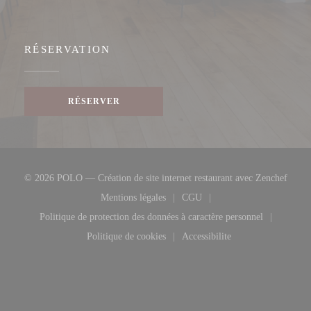
RÉSERVATION
RÉSERVER
((ouvr
© 2026 POLO — Création de site internet restaurant avec
Zenchef
Mentions légales
CGU
((ouvre une nouvelle fenêtre))
((ouvre une nouvelle fenêtre
Politique de protection des données à caractère personnel
((ouvre une nouvelle fenêtre))
Politique de cookies
Accessibilite
((ouvre une nouvelle fenêtre))
((ouvre une nouvelle fenêt